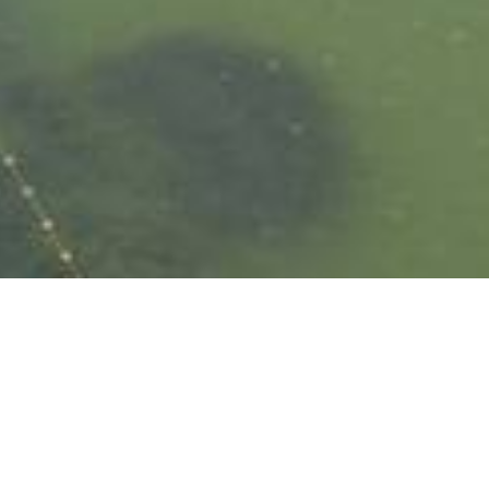
ero en recibir nuestr