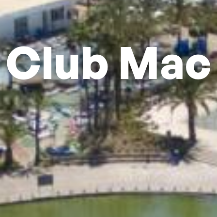
Club Mac