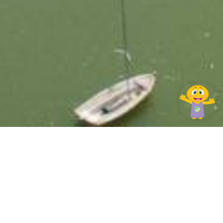
as novedades