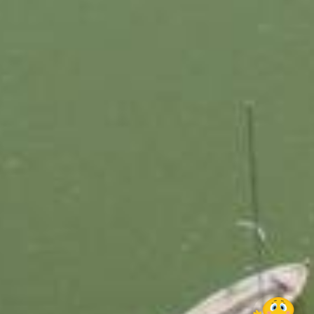
✦ Hola
Soy Misha, tu asistente de IA. ¿En qué
puedo ayudarte?