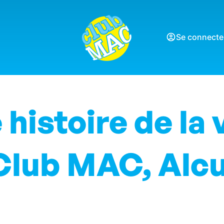
Se connecte
histoire de la v
Club MAC, Alcu