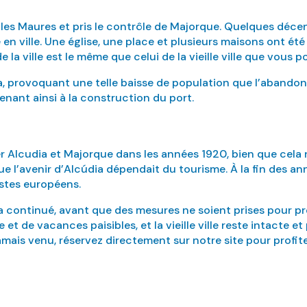
u les Maures et pris le contrôle de Majorque. Quelques décenn
en ville. Une église, une place et plusieurs maisons ont ét
 la ville est le même que celui de la vieille ville que vous p
a, provoquant une telle baisse de population que l’abandon 
 menant ainsi à la construction du port.
 Alcudia et Majorque dans les années 1920, bien que cela n’
ue l’avenir d’Alcúdia dépendait du tourisme. À la fin des an
istes européens.
 continué, avant que des mesures ne soient prises pour prése
t de vacances paisibles, et la vieille ville reste intacte e
jamais venu, réservez directement sur notre site pour profit