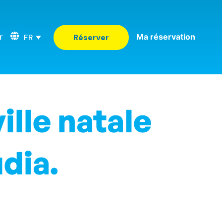
r
Ma réservation
FR
Réserver
ille natale
dia.