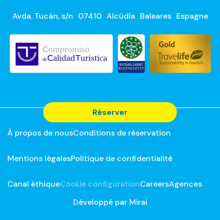
Avda. Tucán, s/n
07410
Alcúdia
Baleares
Espagne
Réserver
À propos de nous
Conditions de réservation
Mentions légales
Politique de confidentialité
Canal éthique
Cookie configuration
Careers
Agences
Développé par
Mirai