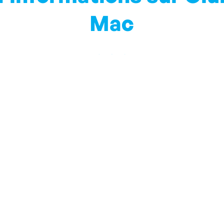
Mac
iendrons au courant des informations locales et de tout ce
Inscrivez-vous à notre Blog