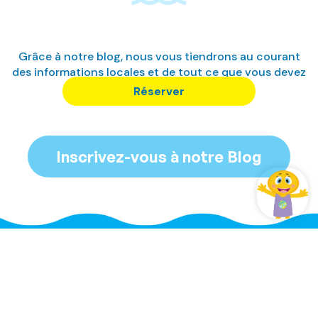
Grâce à notre blog, nous vous tiendrons au courant
des informations locales et de tout ce que vous devez
savoir sur nous.
Réserver
Inscrivez-vous à notre Blog
Gérer ma réservation
Se connecter / Adhérez
Gérer ma réservation
Gérer ma réservation