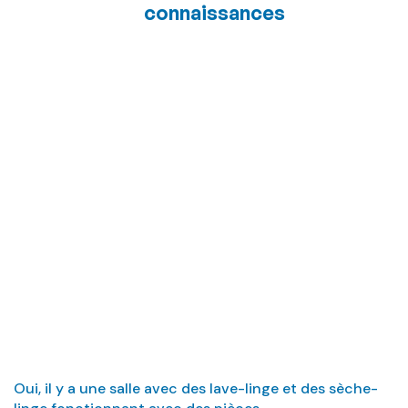
connaissances
Pouvons-nous
laver ou sécher
des vêtements à
l’hôtel ?
Oui, il y a une salle avec des lave-linge et des sèche-