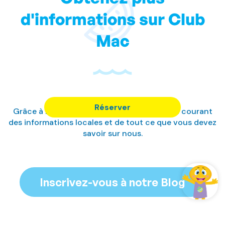
d'informations sur Club
Mac
Réserver
Grâce à notre blog, nous vous tiendrons au courant
des informations locales et de tout ce que vous devez
savoir sur nous.
Inscrivez-vous à notre Blog
Gérer ma réservation
Se connecter / Adhérez
Gérer ma réservation
Gérer ma réservation