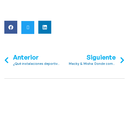
Anterior
Siguiente
¿Qué instalaciones deportivas puedes encontrar en el Club MAC Alcudia?
Macky & Misha: Donde comenzó todo