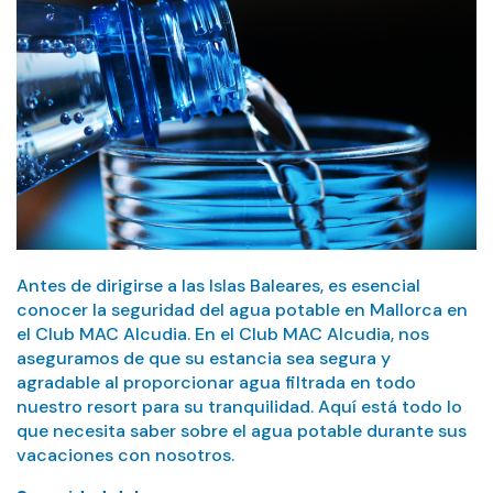
Antes de dirigirse a las Islas Baleares, es esencial
conocer la seguridad del agua potable en Mallorca en
el Club MAC Alcudia. En el Club MAC Alcudia, nos
aseguramos de que su estancia sea segura y
agradable al proporcionar agua filtrada en todo
nuestro resort para su tranquilidad. Aquí está todo lo
que necesita saber sobre el agua potable durante sus
vacaciones con nosotros.