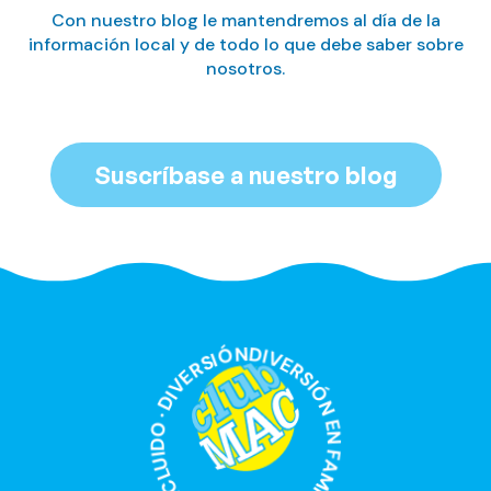
Con nuestro blog le mantendremos al día de la
información local y de todo lo que debe saber sobre
nosotros.
Suscríbase a nuestro blog
DIVERSIÓN EN FAMILIA CON TODO INCLUIDO · DIVERSIÓN EN FAMILIA CON TODO INCLUIDO ·