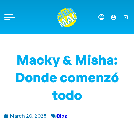
Macky & Misha:
Donde comenzó
todo
March 20, 2025
Blog