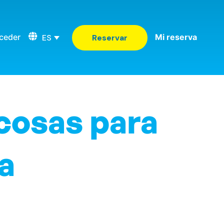
ceder
Mi reserva
ES
Reservar
 cosas para
a