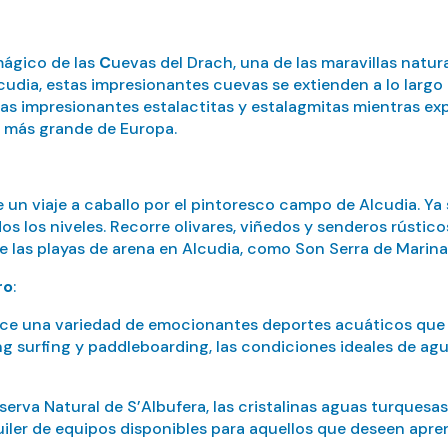
mágico de las
C
uevas del Drach, una de las maravillas natu
lcudia, estas impresionantes cuevas se extienden a lo larg
las impresionantes estalactitas y estalagmitas mientras expl
o más grande de Europa.
 un viaje a caballo por el pintoresco campo de Alcudia. Ya
 los niveles. Recorre olivares, viñedos y senderos rústicos,
de las playas de arena en Alcudia, como Son Serra de Marina
ro
:
rece una variedad de emocionantes deportes acuáticos que
 surfing y paddleboarding, las condiciones ideales de agua
eserva Natural de S’Albufera, las cristalinas aguas turquesa
quiler de equipos disponibles para aquellos que deseen apre