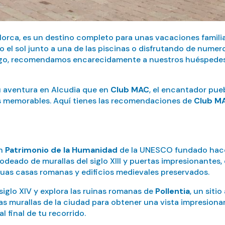
allorca, es un destino completo para unas vacaciones famil
el sol junto a una de las piscinas o disfrutando de numer
argo, recomendamos encarecidamente a nuestros huéspedes 
 aventura en Alcudia que en
Club MAC
, el encantador pue
s memorables. Aquí tienes las recomendaciones de
Club M
un
Patrimonio de la Humanidad
de la UNESCO fundado hace 
deado de murallas del siglo XIII y puertas impresionantes
guas casas romanas y edificios medievales preservados.
siglo XIV y explora las ruinas romanas de
Pollentia
, un siti
s murallas de la ciudad para obtener una vista impresionant
 final de tu recorrido.