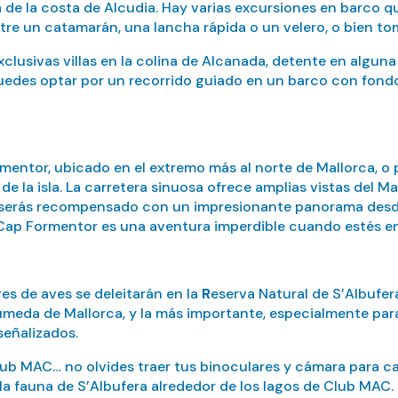
za de la costa de Alcudia. Hay varias excursiones en barco 
re un catamarán, una lancha rápida o un velero, o bien toma
xclusivas villas en la colina de Alcanada, detente en algun
uedes optar por un recorrido guiado en un barco con fondo 
ntor, ubicado en el extremo más al norte de Mallorca, o pr
e la isla. La carretera sinuosa ofrece amplias vistas del M
je, serás recompensado con un impresionante panorama desd
a Cap Formentor es una aventura imperdible cuando estés en
es de aves se deleitarán en la
R
eserva Natural de S’Albufe
húmeda de Mallorca, y la más importante, especialmente para
señalizados.
lub MAC… no olvides traer tus binoculares y cámara para ca
 la fauna de S’Albufera alrededor de los lagos de Club MAC.