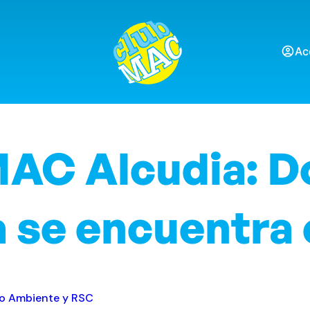
Ac
AC Alcudia: D
 se encuentra 
o Ambiente y RSC