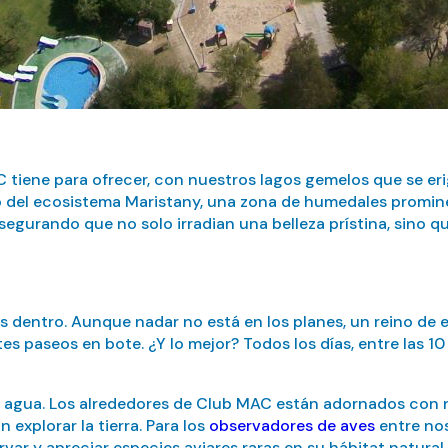
 tiene para ofrecer, con nuestros lagos gemelos que se er
o del ecosistema Maristany, una zona de humedales prominent
asegurando que no solo irradian una belleza prístina, sino
as dentro. Aunque nadar no está en los planes, un reino de
 paseos en bote. ¿Y lo mejor? Todos los días, entre las 10 a
del agua. Los alrededores de Club MAC están adornados co
 explorar la tierra. Para los
observadores de aves
entre nos
rvar y apreciar especies aviares raras en su hábitat natur