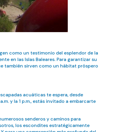
igen como un testimonio del esplendor de la
e en las Islas Baleares. Para garantizar su
 que también sirven como un hábitat próspero
 escapadas acuáticas te espera, desde
.m. y la 1 p.m., estás invitado a embarcarte
n numerosos senderos y caminos para
otros, los escondites estratégicamente
al. Y para una comprensión más profunda del