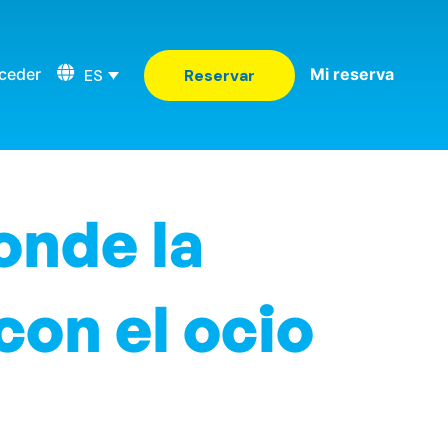
ceder
Mi reserva
ES
Reservar
onde la
con el ocio