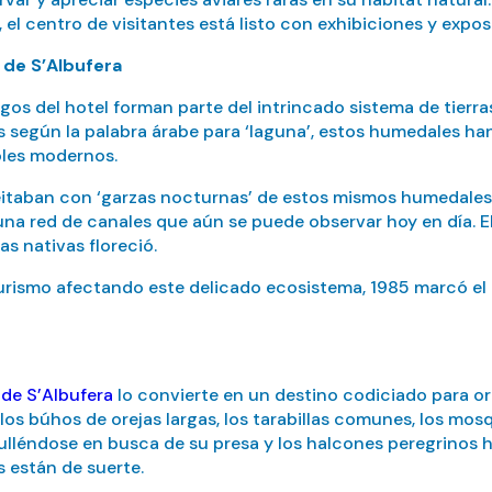
, el centro de visitantes está listo con exhibiciones y expo
 de S’Albufera
lagos del hotel forman parte del intrincado sistema de tier
os según la palabra árabe para ‘laguna’, estos humedales ha
oles modernos.
itaban con ‘garzas nocturnas’ de estos mismos humedales. 
na red de canales que aún se puede observar hoy en día. El s
as nativas floreció.
urismo afectando este delicado ecosistema, 1985 marcó el 
 de S’Albufera
lo convierte en un destino codiciado para or
los búhos de orejas largas, los tarabillas comunes, los mo
ulléndose en busca de su presa y los halcones peregrinos
s están de suerte.