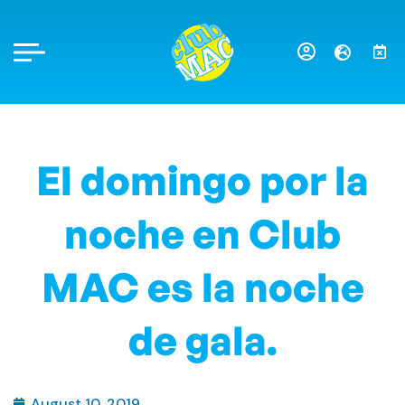
El domingo por la
noche en Club
MAC es la noche
de gala.
August 10, 2019