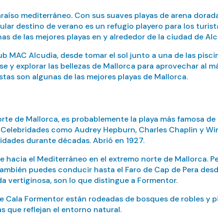
paraíso mediterráneo. Con sus suaves playas de arena dorada
lar destino de verano es un refugio playero para los turist
nas de las mejores playas en y alrededor de la ciudad de Alc
ub MAC Alcudia, desde tomar el sol junto a una de las pisci
 y explorar las bellezas de Mallorca para aprovechar al má
estas son algunas de las mejores playas de Mallorca.
te de Mallorca, es probablemente la playa más famosa de la 
Celebridades como Audrey Hepburn, Charles Chaplin y Winst
ridades durante décadas. Abrió en 1927.
 hacia el Mediterráneo en el extremo norte de Mallorca. Per
ambién puedes conducir hasta el Faro de Cap de Pera desde l
da vertiginosa, son lo que distingue a Formentor.
de Cala Formentor están rodeadas de bosques de robles y pi
 que reflejan el entorno natural.