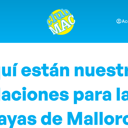
Ac
uí están nuest
ciones para l
ayas de Mallor