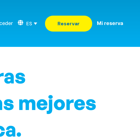
ceder
Mi reserva
ES
Reservar
ras
as mejores
ca.