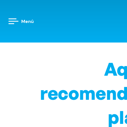
Menú
Aq
recomenda
pl