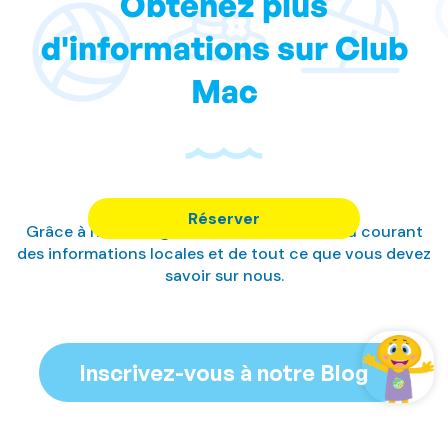
Obtenez plus
d'informations sur Club
Mac
Réserver
Grâce à notre blog, nous vous tiendrons au courant
des informations locales et de tout ce que vous devez
savoir sur nous.
Inscrivez-vous à notre Blog
Gérer ma réservation
Se connecter / Adhérez
Gérer ma réservation
Gérer ma réservation