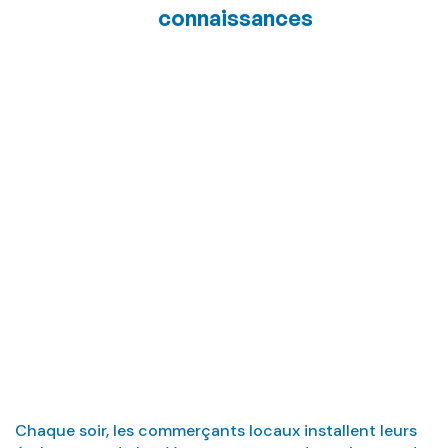
connaissances
Y a-t-il des étals
de marché à
proximité ?
Chaque soir, les commerçants locaux installent leurs