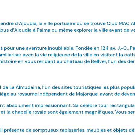
endre d’Alcudia, la ville portuaire où se trouve Club MAC Al
s d’Alcudia à Palma ou même explorer la ville avant de ven
 pour une aventure inoubliable. Fondée en 124 av. J.-C., P
liariser avec la vie religieuse de la ville en visitant la c
istoire en vous rendant au château de Bellver, l’un des der
de La Almudaina, l’un des sites touristiques les plus populai
de siège au royaume indépendant de Majorque, avant de deve
t absolument impressionnant. Sa célèbre tour rectangulaire, 
l et la chapelle royale sont également magnifiques. Vous ser
ur. Il présente de somptueux tapisseries, meubles et objets 