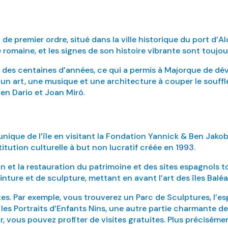
e premier ordre, situé dans la ville historique du port d’Alc
omaine, et les signes de son histoire vibrante sont toujour
t des centaines d’années, ce qui a permis à Majorque de dév
n art, une musique et une architecture à couper le souffle,
ben Dario et Joan Miró.
nique de l’île en visitant la Fondation Yannick & Ben Jakobe
titution culturelle à but non lucratif créée en 1993.
 et la restauration du patrimoine et des sites espagnols t
ture et de sculpture, mettant en avant l’art des îles Baléa
ntes. Par exemple, vous trouverez un Parc de Sculptures, l’
es Portraits d’Enfants Nins, une autre partie charmante de
 vous pouvez profiter de visites gratuites. Plus précisément