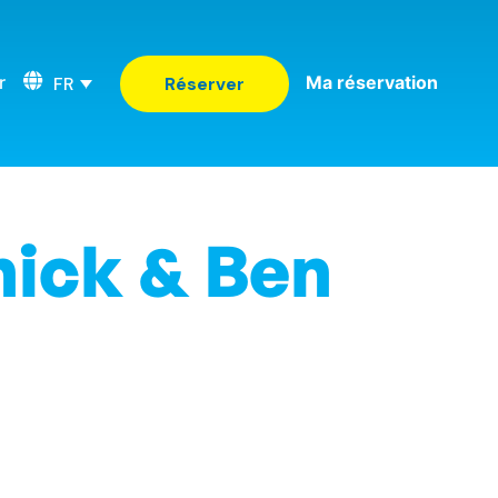
r
Ma réservation
FR
Réserver
nick & Ben