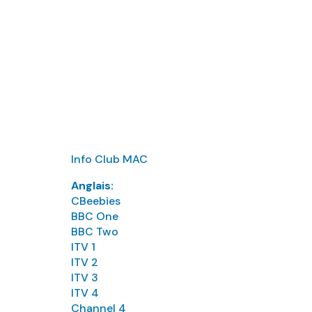
Info Club MAC
Anglais:
CBeebies
BBC One
BBC Two
ITV 1
ITV 2
ITV 3
ITV 4
Channel 4