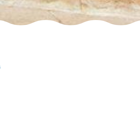
s
la télévision ?