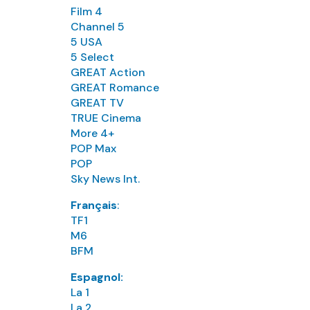
Film 4
Channel 5
5 USA
5 Select
GREAT Action
GREAT Romance
GREAT TV
TRUE Cinema
More 4+
POP Max
POP
Sky News Int.
Français
:
TF1
M6
BFM
Espagnol:
La 1
La 2