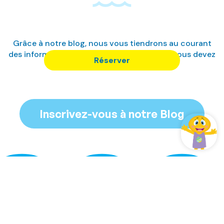
Grâce à notre blog, nous vous tiendrons au courant
des informations locales et de tout ce que vous devez
Réserver
savoir sur nous.
Inscrivez-vous à notre Blog
Gérer ma réservation
Se connecter / Adhérez
Gérer ma réservation
Gérer ma réservation