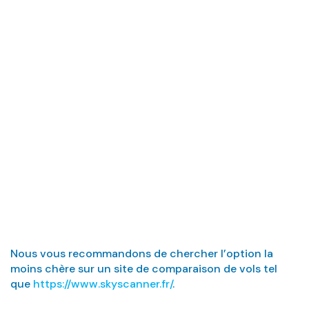
Quel est le moyen
le moins cher
pour obtenir des
billets d’avion ?
Nous vous recommandons de chercher l’option la
moins chère sur un site de comparaison de vols tel
que
https://www.skyscanner.fr/
.