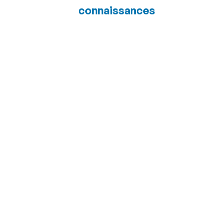
connaissances
Puis-je changer
de chambre une
fois que j’ai
effectué
l’enregistrement?