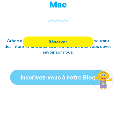
Mac
Grâce à notre blog, nous vous tiendrons au courant
Réserver
des informations locales et de tout ce que vous devez
savoir sur nous.
Inscrivez-vous à notre Blog
Gérer ma réservation
Se connecter / Adhérez
Gérer ma réservation
Gérer ma réservation