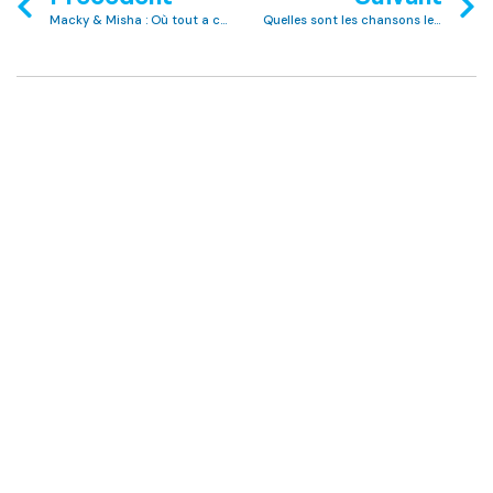
Macky & Misha : Où tout a commencé
Quelles sont les chansons les plus populaires au Club MAC?