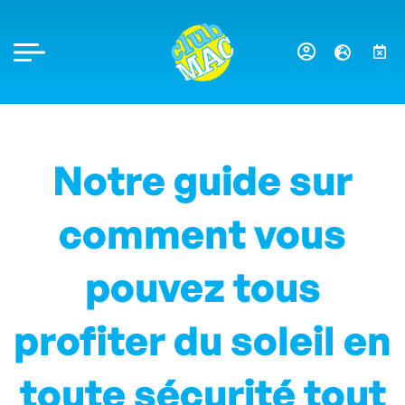
Notre guide sur
comment vous
pouvez tous
profiter du soleil en
toute sécurité tout