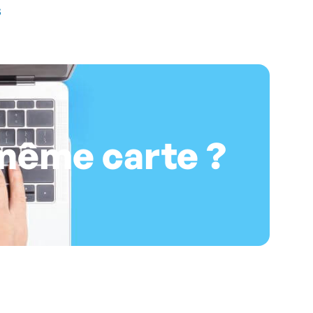
s
 même carte ?