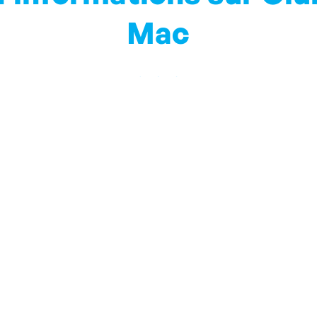
Mac
iendrons au courant des informations locales et de tout ce
Inscrivez-vous à notre Blog