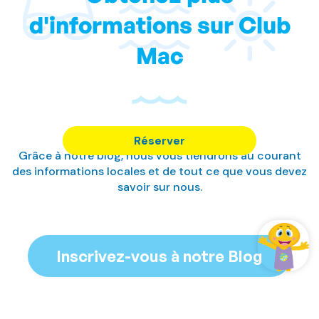
d'informations sur Club
Mac
Réserver
Grâce à notre blog, nous vous tiendrons au courant
des informations locales et de tout ce que vous devez
savoir sur nous.
Inscrivez-vous à notre Blog
Gérer ma réservation
Se connecter / Adhérez
Gérer ma réservation
Gérer ma réservation