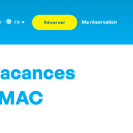
r
Ma réservation
FR
Réserver
vacances
b MAC