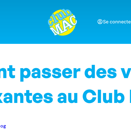
Se connecte
 passer des 
xantes au Clu
log