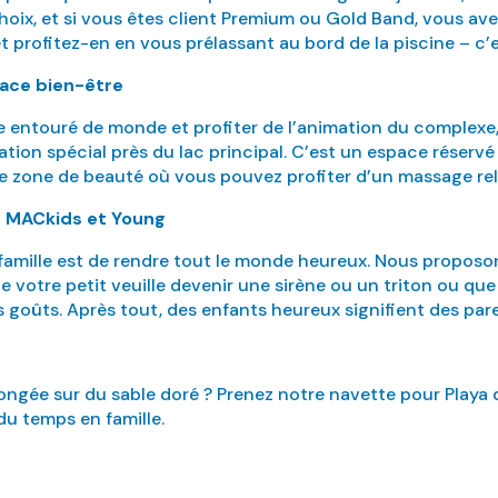
hoix, et si vous êtes client Premium ou Gold Band, vous av
 profitez-en en vous prélassant au bord de la piscine – c’e
pace bien-être
e entouré de monde et profiter de l’animation du complexe
ation spécial près du lac principal. C’est un espace réser
i une zone de beauté où vous pouvez profiter d’un massage re
bs MACkids et Young
famille est de rendre tout le monde heureux. Nous proposo
e votre petit veuille devenir une sirène ou un triton ou que
les goûts. Après tout, des enfants heureux signifient des pa
longée sur du sable doré ? Prenez notre navette pour Playa 
 du temps en famille.