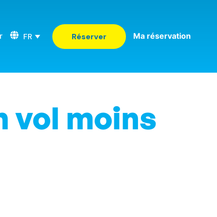
r
Ma réservation
FR
Réserver
n vol moins