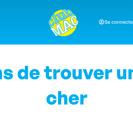
Se connecte
s de trouver u
cher