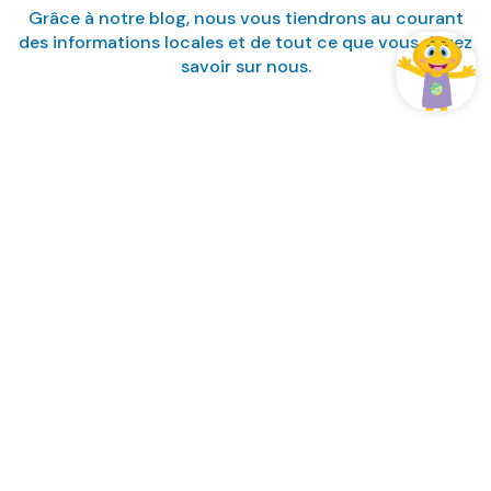
Grâce à notre blog, nous vous tiendrons au courant
des informations locales et de tout ce que vous devez
savoir sur nous.
Gérer ma réservation
Se connecter / Adhérez
Gérer ma réservation
Gérer ma réservation
Inscrivez-vous à notre Blog
FORMULE TOUT INCLUS FAMILY FUN · TOUT INCLUS FAMILY FUN ·