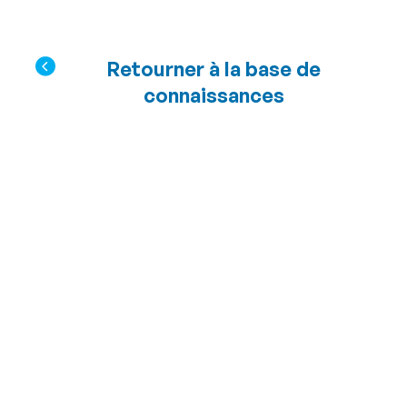
Retourner à la base de
connaissances
Avez-vous des
chambres
adaptées pour les
personnes