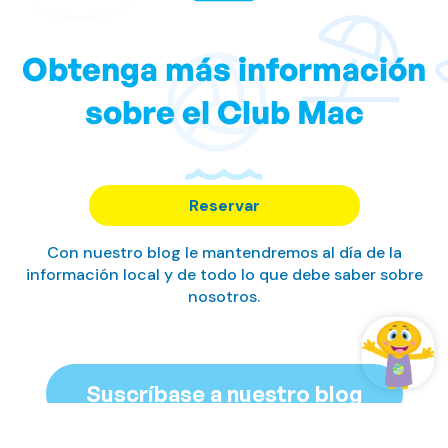
Obtenga más información
sobre el Club Mac
Reservar
Con nuestro blog le mantendremos al día de la
información local y de todo lo que debe saber sobre
nosotros.
Suscríbase a nuestro blog
Gestiona tu reserva
Acceder / Registrarse
Gestiona tu reserva
Gestiona tu reserva