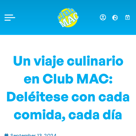
Un viaje culinario
en Club MAC:
Deléitese con cada
comida, cada día
September 13, 2024