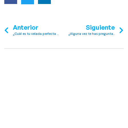
Anterior
Siguiente
¿Cuál es tu velada perfecta en el Club MAC?
¿Alguna vez te has preguntado sobre la historia de Alcudia? Sigue leyendo.