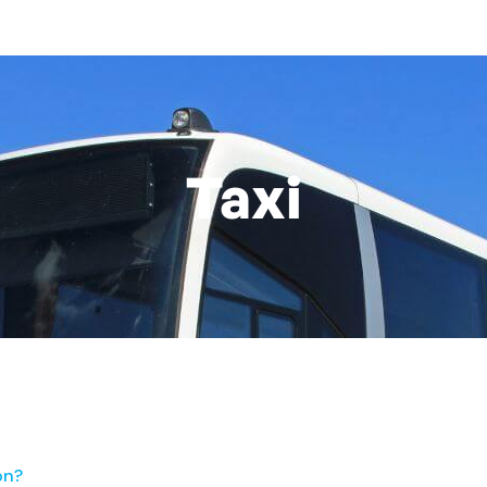
Taxi
ón?