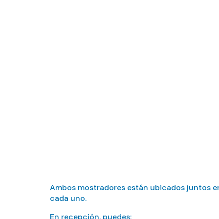
¿Qué se tiene 
el guest house
Ambos mostradores están ubicados juntos en e
cada uno.
En recepción, puedes: