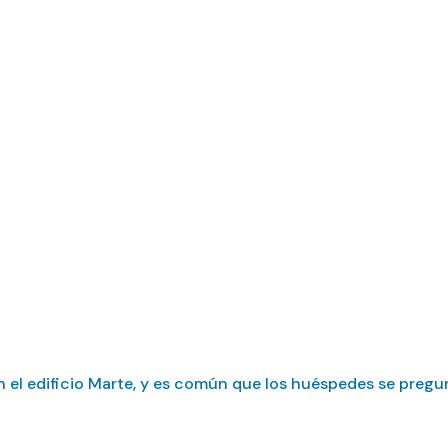
que hacer en recep
?
l edificio Marte, y es común que los huéspedes se pregun