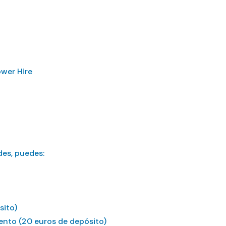
ower Hire
es, puedes:
sito)
ento (20 euros de depósito)