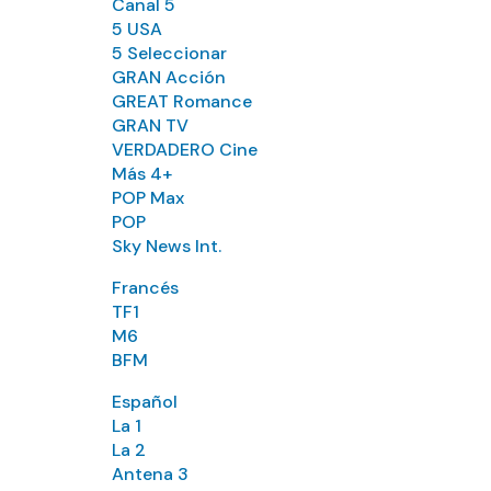
Canal 5
5 USA
5 Seleccionar
GRAN Acción
GREAT Romance
GRAN TV
VERDADERO Cine
Más 4+
POP Max
POP
Sky News Int.
Francés
TF1
M6
BFM
Español
La 1
La 2
Antena 3