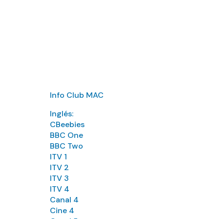
Info Club MAC
Inglés:
CBeebies
BBC One
BBC Two
ITV 1
ITV 2
ITV 3
ITV 4
Canal 4
Cine 4