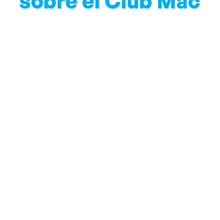
sobre el Club Mac
endremos al día de la información local y de todo lo que d
Suscríbase a nuestro blog