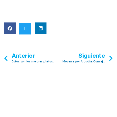
Anterior
Siguiente
Estos son los mejores platos españoles para probar en Club MAC los jueves por la noche
Moverse por Alcudia: Consejos para Turistas