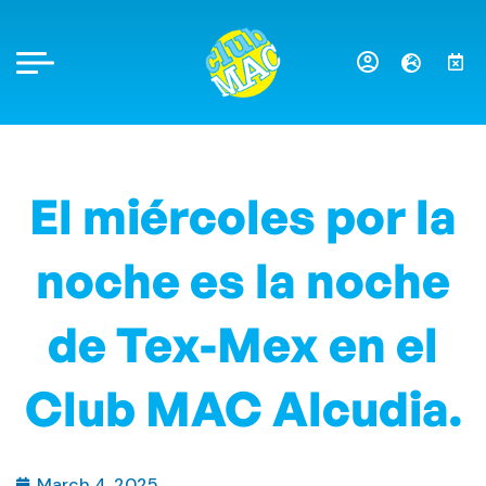
El miércoles por la
noche es la noche
de Tex-Mex en el
Club MAC Alcudia.
March 4, 2025