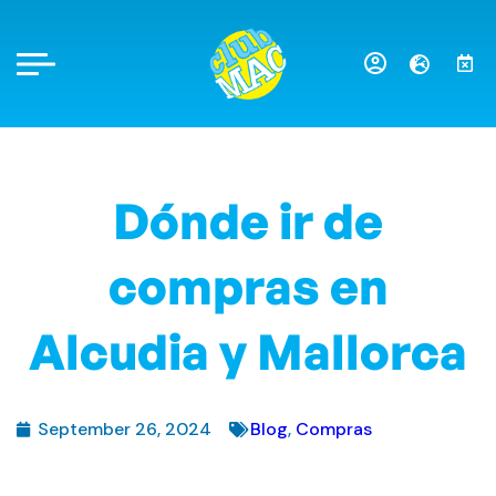
Dónde ir de
compras en
Alcudia y Mallorca
September 26, 2024
Blog
,
Compras