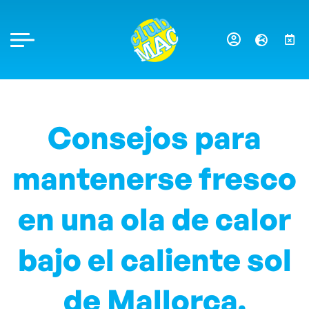
Consejos para
mantenerse fresco
en una ola de calor
bajo el caliente sol
de Mallorca.